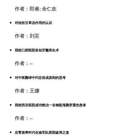
作者：郎睿; 余仁欢
对桂枝甘草汤作用的认识
作者：刘宾
我校口腔医院首创牙髓再生术
作者：--
对中医翻译中约定俗成原则的思考
作者：王娜
我校西京医院成功救治一名钢筋颅脑穿通伤患者
作者：--
后零差率时代在渝军队医院破局之道