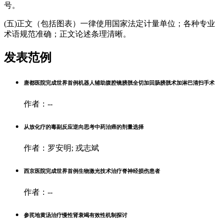
号。
(五)正文（包括图表）一律使用国家法定计量单位；各种专业
术语规范准确；正文论述条理清晰。
发表范例
唐都医院完成世界首例机器人辅助腹腔镜膀胱全切加回肠膀胱术加淋巴清扫手术
作者：--
从放化疗的毒副反应逆向思考中药治癌的剂量选择
作者：罗安明; 戎志斌
西京医院完成世界首例生物激光技术治疗脊神经损伤患者
作者：--
参芪地黄汤治疗慢性肾衰竭有效性机制探讨